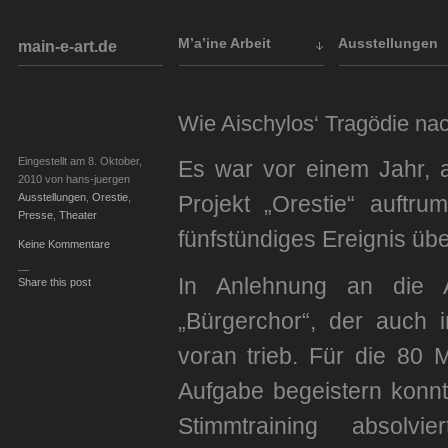
M’a’ine Arbeit
Ausstellungen
main-e-art.de
Wie Aischylos‘ Tragödie nac
Eingestellt am 8. Oktober,
Es war vor einem Jahr, 
2010 von hans-juergen
Ausstellungen
,
Orestie
,
Projekt „Orestie“ auftru
Presse
,
Theater
fünfstündiges Ereignis üb
Keine Kommentare
—
In Anlehnung an die A
Share this post
„Bürgerchor“, der auch
voran trieb. Für die 80 
Aufgabe begeistern konnt
Stimmtraining absolv