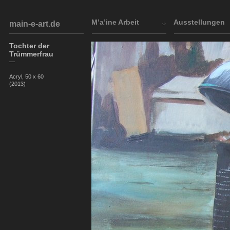
M’a’ine Arbeit
Ausstellungen
main-e-art.de
Tochter der
Trümmerfrau
—
Acryl, 50 x 60
(2013)