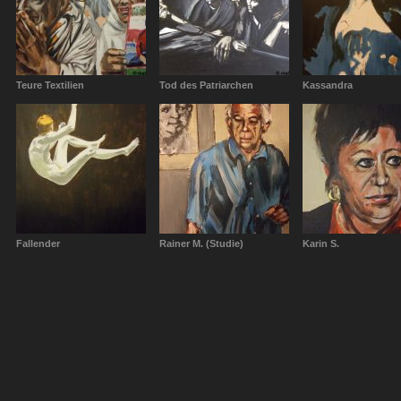
Teure Textilien
Tod des Patriarchen
Kassandra
Fallender
Rainer M. (Studie)
Karin S.