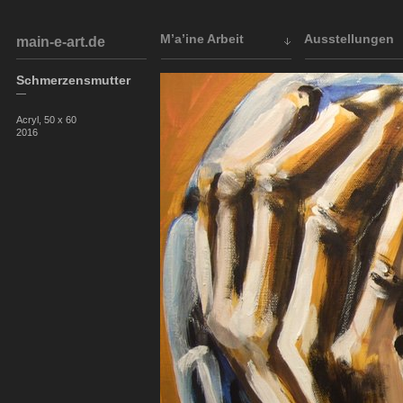
M’a’ine Arbeit
Ausstellungen
main-e-art.de
Schmerzensmutter
—
Acryl, 50 x 60
2016